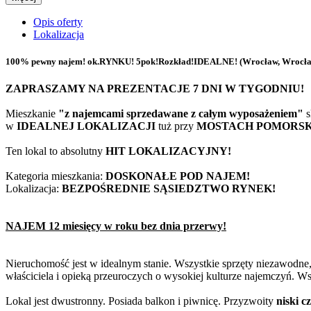
Opis oferty
Lokalizacja
100% pewny najem! ok.RYNKU! 5pok!Rozkład!IDEALNE!
(Wrocław, Wrocław
ZAPRASZAMY NA PREZENTACJE 7 DNI W TYGODNIU!
Mieszkanie
"z najemcami sprzedawane z całym wyposażeniem"
s
w
IDEALNEJ LOKALIZACJI
tuż przy
MOSTACH POMORSKI
Ten lokal to absolutny
HIT LOKALIZACYJNY!
Kategoria mieszkania:
DOSKONAŁE POD NAJEM!
Lokalizacja:
BEZPOŚREDNIE SĄSIEDZTWO RYNEK!
NAJEM 12 miesięcy w roku bez dnia przerwy!
Nieruchomość jest w idealnym stanie. Wszystkie sprzęty niezawodne
właściciela i opieką przeuroczych o wysokiej kulturze najemczyń. W
Lokal jest dwustronny. Posiada balkon i piwnicę. Przyzwoity
niski c