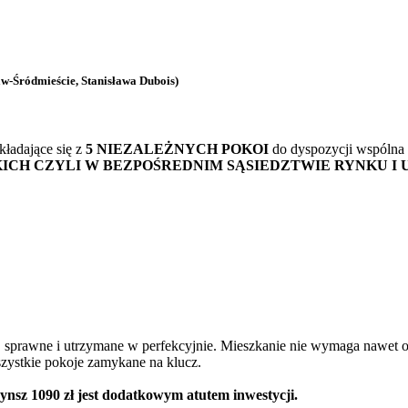
-Śródmieście, Stanisława Dubois)
kładające się z
5 NIEZALEŻNYCH POKOI
do dyspozycji wspólna d
CH CZYLI W BEZPOŚREDNIM SĄSIEDZTWIE RYNKU I
, sprawne i utrzymane w perfekcyjnie. Mieszkanie nie wymaga nawet o
szystkie pokoje zamykane na klucz.
zynsz 1090 zł jest dodatkowym atutem inwestycji.