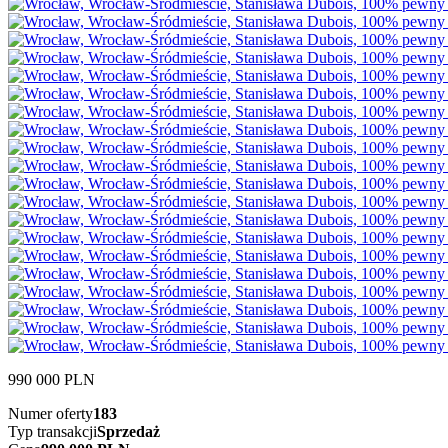
990 000
PLN
Numer oferty
183
Typ transakcji
Sprzedaż