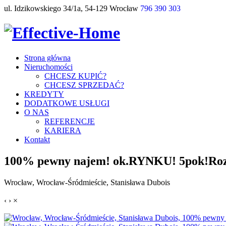
ul. Idzikowskiego 34/1a, 54-129 Wrocław
796 390 303
Strona główna
Nieruchomości
CHCESZ KUPIĆ?
CHCESZ SPRZEDAĆ?
KREDYTY
DODATKOWE USŁUGI
O NAS
REFERENCJE
KARIERA
Kontakt
100% pewny najem! ok.RYNKU! 5pok!Ro
Wrocław, Wrocław-Śródmieście, Stanisława Dubois
‹
›
×