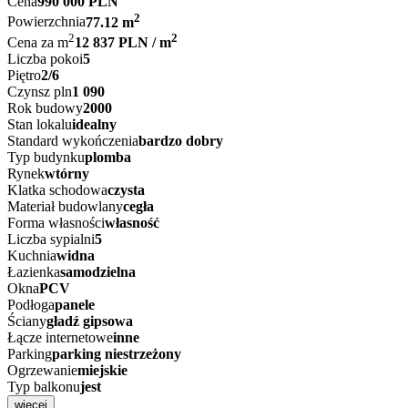
Cena
990 000 PLN
2
Powierzchnia
77.12 m
2
2
Cena za m
12 837 PLN / m
Liczba pokoi
5
Piętro
2/6
Czynsz pln
1 090
Rok budowy
2000
Stan lokalu
idealny
Standard wykończenia
bardzo dobry
Typ budynku
plomba
Rynek
wtórny
Klatka schodowa
czysta
Materiał budowlany
cegła
Forma własności
własność
Liczba sypialni
5
Kuchnia
widna
Łazienka
samodzielna
Okna
PCV
Podłoga
panele
Ściany
gładź gipsowa
Łącze internetowe
inne
Parking
parking niestrzeżony
Ogrzewanie
miejskie
Typ balkonu
jest
więcej