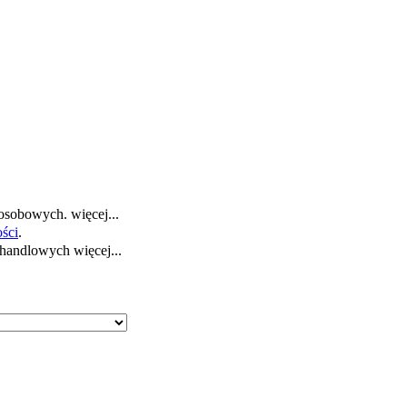
 osobowych.
więcej...
ości
.
i handlowych
więcej...